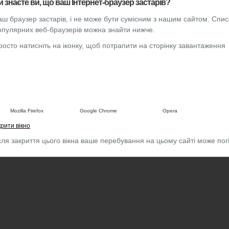
и знаєте ви, що ваш Інтернет-браузер застарів?
аш браузер застарів, і не може бути сумісним з нашим сайтом. Спи
опулярних веб-браузерів можна знайти нижче.
←
1
2
росто натисніть на іконку, щоб потрапити на сторінку завантаження
Mozilla Firefox
Google Chrome
Opera
рити вікно
сля закриття цього вікна ваше перебування на цьому сайті може по