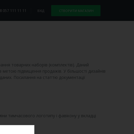
8 057 111 11 11
ВХІД
СТВОРИТИ МАГАЗИН
вання товарних наборів (комплектів). Даний
 метою підвищення продажів. У більшості дизайнів
-даних. Посилання на статтю документації
міни тимчасового логотипу і фавікону у вкладці