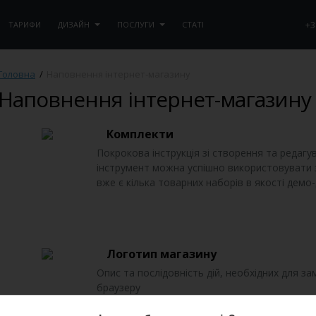
+3
ТАРИФИ
ДИЗАЙН
ПОСЛУГИ
СТАТІ
Головна
/
Наповнення інтернет-магазину
Наповнення інтернет-магазину
Комплекти
Покрокова інструкція зі створення та редагу
інструмент можна успішно використовувати з
вже є кілька товарних наборів в якості демо
Логотип магазину
Опис та послідовність дій, необхідних для за
браузеру