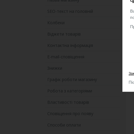
Ч
SEO-текст на головній
В
п
Колбеки
П
Віджети товарів
Контактна інформація
E-mail-сповіщення
Знижки
Зак
Графік роботи магазину
Пі
Робота з категоріями
Властивості товарів
Сповіщення про появу
Способи оплати