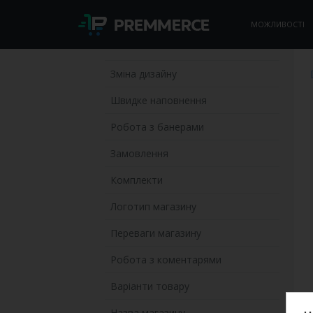
МОЖЛИВОСТІ
Зміна дизайну
Швидке наповнення
Робота з банерами
Замовлення
Комплекти
Логотип магазину
Переваги магазину
Робота з коментарями
Варіанти товару
Назва магазину