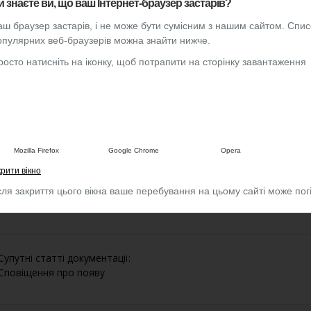
и знаєте ви, що ваш Інтернет-браузер застарів?
аш браузер застарів, і не може бути сумісним з нашим сайтом. Спи
При необхідності також можна редагувати дані в доступних полях
опулярних веб-браузерів можна знайти нижче.
росто натисніть на іконку, щоб потрапити на сторінку завантаження
Сповістити покупця, здійснивши клік по кнопці "Сповістити"
Mozilla Firefox
Google Chrome
Opera
рити вікно
Змінити статус за допомогою випадаючого списку
сля закриття цього вікна ваше перебування на цьому сайті може по
Супутні статті документації:
Сповіщення про появу