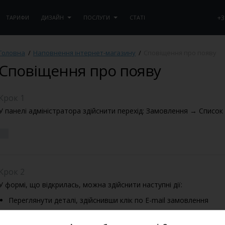
+3
ТАРИФИ
ДИЗАЙН
ПОСЛУГИ
СТАТІ
Головна
/
Наповнення інтернет-магазину
/
Сповіщення про появу
Сповіщення про появу
Крок 1
У панелі адміністратора здійснити перехід: Замовлення → Список
Крок 2
У формі, що відкрилась, можна здійснити наступні дії:
Переглянути деталі, здійснивши клік по E-mail замовлення