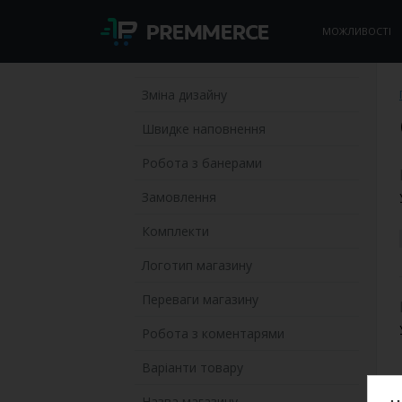
МОЖЛИВОСТІ
Зміна дизайну
Швидке наповнення
Робота з банерами
Замовлення
Комплекти
Логотип магазину
Переваги магазину
Робота з коментарями
Варіанти товару
Назва магазину