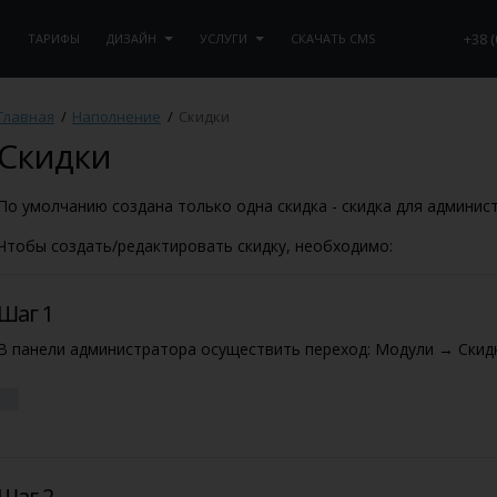
+38 (
И
ТАРИФЫ
ДИЗАЙН
УСЛУГИ
СКАЧАТЬ CMS
Главная
/
Наполнение
/
Скидки
Скидки
По умолчанию создана только одна скидка - скидка для админис
Чтобы создать/редактировать скидку, необходимо:
Шаг 1
В панели администратора осуществить переход: Модули → Скид
Шаг 2