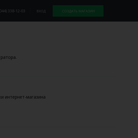
044) 338-12-03
ВХОД
СОЗДАТЬ МАГАЗИН
тратора.
ки интернет-магазина