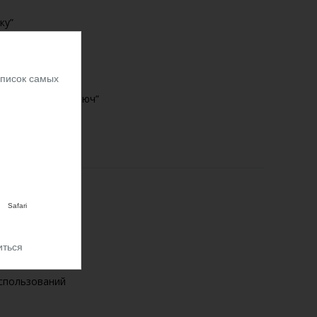
ку”
Список самых
ки в столбце “Ключ”
Safari
еобходимо:
иться
использований