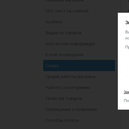
SEO-текст на главной
Колбеки
З
В
Виджеты товаров
п
Контактная информация
П
E-mail-оповещения
Скидки
График работы магазина
Работа с категориями
За
Свойства товаров
По
Оповещение о появлении
Способы оплаты