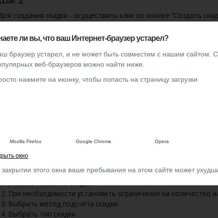
Для создания скидки - осуществить клик по кнопке “Создать скид
наете ли вы, что ваш Интернет-браузер устарел?
аш браузер устарел, и не может быть совместим с нашим сайтом. 
опулярных веб-браузеров можно найти ниже.
Для редактирования скидки - осуществить клик по названию скид
росто нажмите на иконку, чтобы попасть на страницу загрузки
Шаг 3
Mozilla Firefox
Google Chrome
Opera
Далее в открывшейся форме создания/редактирования скидки н
крыть окно
Для создания скидки:
 закрытии этого окна ваше пребывания на этом сайте может ухудш
Указать название скидки
При необходимости установить ограничение на количество 
Выбрать метод подсчета скидки
Выбрать тип скидки